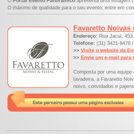
O
Portal Evento Panorâmico
apresenta uma listagem c
O máximo de qualidade para o seu evento: entre em con
Favaretto Noivas 
Endereço:
Rua Jacui, 453,
Telefone:
(31) 3421-8478 
>>
Visite o website da E
>>
Envie um e-mail para 
Composta por uma equipe d
lavadeira, a Favaretto Noi
noivo, convidados e pajens