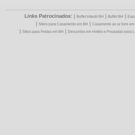
Links Patrocinados:
|
|
|
Buffet Infantil BH
Buffet BH
Espa
|
|
Sitios para Casamento em BH
Casamento ao ar livre e
|
|
Sitios para Festas em BH
Descontos em Hotéis e Pousadas para L