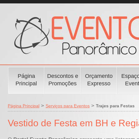
Página
Descontos e
Orçamento
Espaço
Principal
Promoções
Expresso
Even
>
>
Página Principal
Serviços para Eventos
Trajes para Festas
Vestido de Festa em BH e Reg