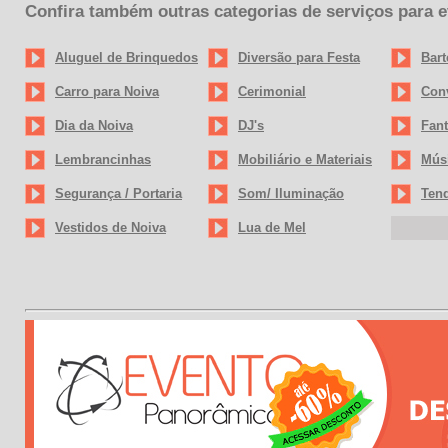
Confira também outras categorias de serviços para 
Aluguel de Brinquedos
Diversão para Festa
Bart
Carro para Noiva
Cerimonial
Conv
Dia da Noiva
DJ's
Fant
Lembrancinhas
Mobiliário e Materiais
Mús
Segurança / Portaria
Som/ Iluminação
Tend
Vestidos de Noiva
Lua de Mel