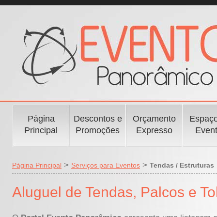
Página
Descontos e
Orçamento
Espaço
Principal
Promoções
Expresso
Even
>
>
Página Principal
Serviços para Eventos
Tendas / Estruturas
Aluguel de Tendas, Palcos e T