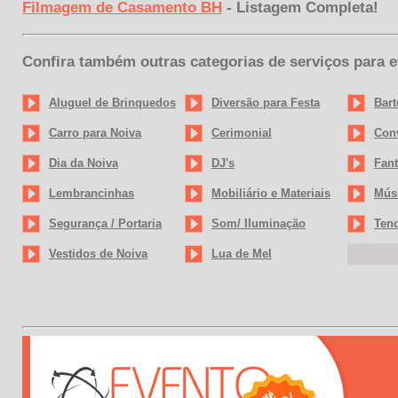
Filmagem de Casamento BH
- Listagem Completa!
Confira também outras categorias de serviços para 
Aluguel de Brinquedos
Diversão para Festa
Bart
Carro para Noiva
Cerimonial
Conv
Dia da Noiva
DJ's
Fant
Lembrancinhas
Mobiliário e Materiais
Mús
Segurança / Portaria
Som/ Iluminação
Tend
Vestidos de Noiva
Lua de Mel