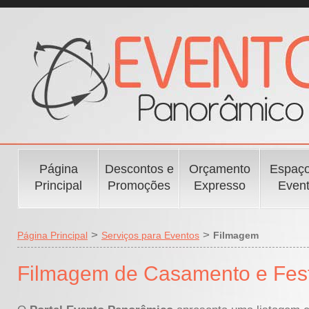
Página
Descontos e
Orçamento
Espaço
Principal
Promoções
Expresso
Even
>
>
Página Principal
Serviços para Eventos
Filmagem
Filmagem de Casamento e Fes