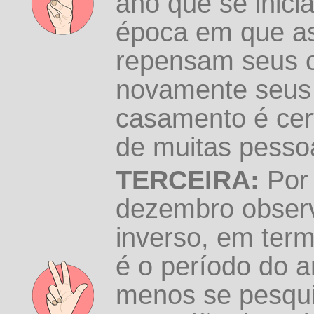
ano que se inici
época em que a
repensam seus o
novamente seus 
casamento é cer
de muitas pess
TERCEIRA:
Por 
dezembro observ
inverso, em ter
é o período do 
menos se pesqu