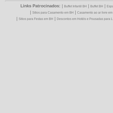
Links Patrocinados:
|
|
|
Buffet Infantil BH
Buffet BH
Espa
|
|
Sitios para Casamento em BH
Casamento ao ar livre e
|
|
Sitios para Festas em BH
Descontos em Hotéis e Pousadas para L