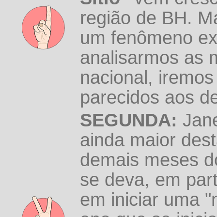
região de BH. M
um fenômeno exc
analisarmos as 
nacional, iremo
parecidos aos de
SEGUNDA:
Jane
ainda maior des
demais meses do 
se deva, em part
em iniciar uma "