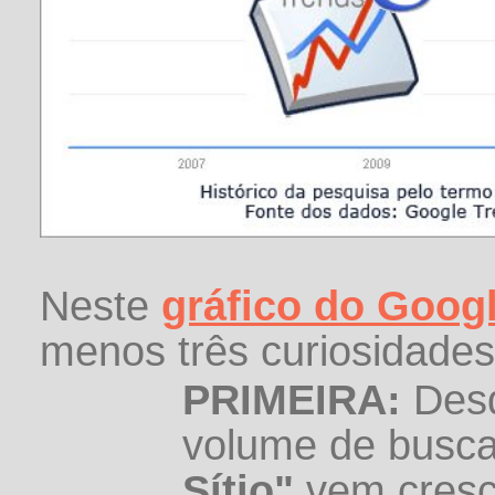
Neste
gráfico do Goog
menos três curiosidades
PRIMEIRA:
Desd
volume de busc
Sítio"
vem cresce