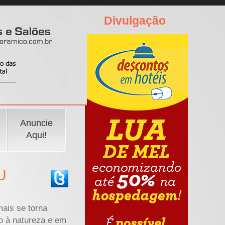
Divulgação
Anuncie
Aqui!
U
ais se torna
o à natureza e em