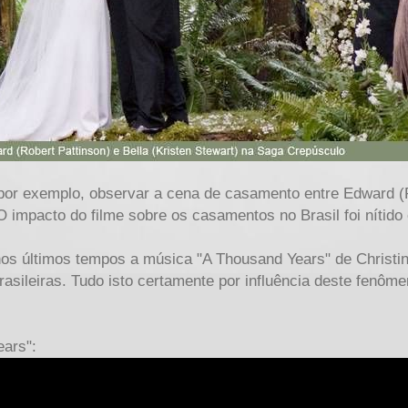
a, por exemplo, observar a cena de casamento entre Edward (
O impacto do filme sobre os casamentos no Brasil foi nítido
s últimos tempos a música "A Thousand Years" de Christin
asileiras. Tudo isto certamente por influência deste fenômen
ears":