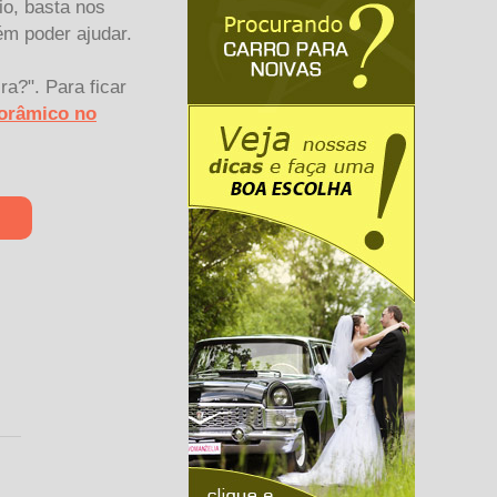
io, basta nos
ém poder ajudar.
a?". Para ficar
norâmico no