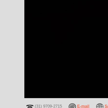
(31) 9709-2715
E-mail
S