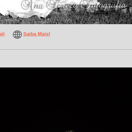
il
Saiba Mais!