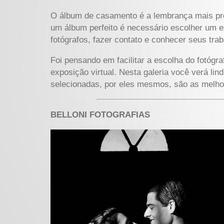
O álbum de casamento é a lembrança mais prec
um álbum perfeito é necessário escolher um exc
fotógrafos, fazer contato e conhecer seus tr
Foi pensando em facilitar a escolha do fotóg
exposição virtual. Nesta galeria você verá li
selecionadas, por eles mesmos, são as melhore
BELLONI FOTOGRAFIAS