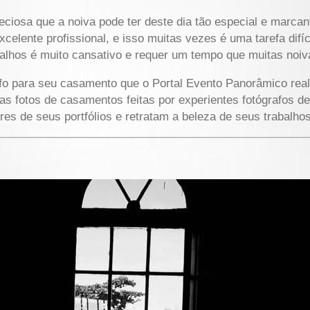
iosa que a noiva pode ter deste dia tão especial e marcant
elente profissional, e isso muitas vezes é uma tarefa difíc
abalhos é muito cansativo e requer um tempo que muitas noi
rafo para seu casamento que o Portal Evento Panorâmico rea
ndas fotos de casamentos feitas por experientes fotógrafos 
s de seus portfólios e retratam a beleza de seus trabalhos