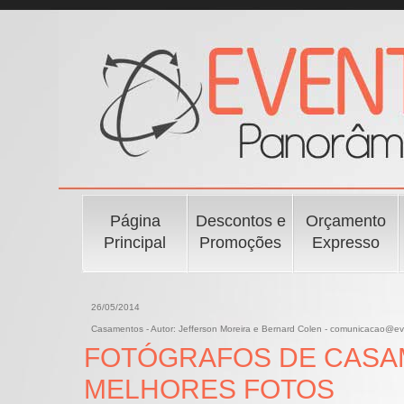
Página
Descontos e
Orçamento
Principal
Promoções
Expresso
26/05/2014
Casamentos - Autor: Jefferson Moreira e Bernard Colen - comunicacao@e
FOTÓGRAFOS DE CASAM
MELHORES FOTOS