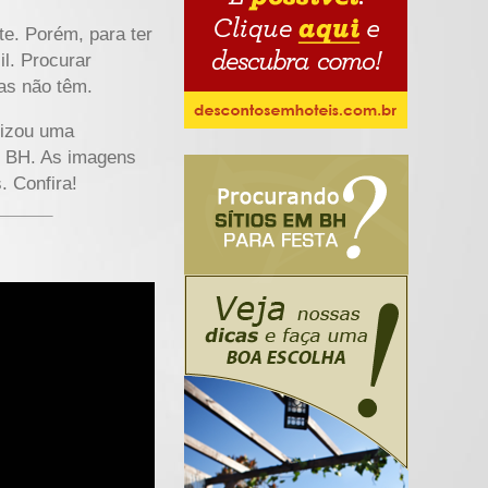
e. Porém, para ter
il. Procurar
vas não têm.
lizou uma
de BH. As imagens
. Confira!