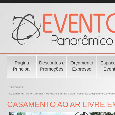
Página
Descontos e
Orçamento
Espaço
Principal
Promoções
Expresso
Even
23/05/2014
Casamentos - Autor: Jefferson Moreira e Bernard Colen - comunicacao@eventopanorami
CASAMENTO AO AR LIVRE E