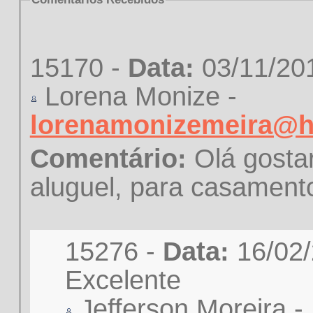
15170 -
Data:
03/11/20
Lorena Monize -
lorenamonizemeira@h
Comentário:
Olá gostar
aluguel, para casament
15276 -
Data:
Excelente
Jefferson Moreira -