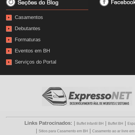
Casamentos
Debutantes
Formaturas
Eventos em BH
Serviços do Portal
Links Patrocinados:
|
|
|
Buffet Infantil BH
Buffet BH
Espa
|
|
Sitios para Casamento em BH
Casamento ao ar livre e