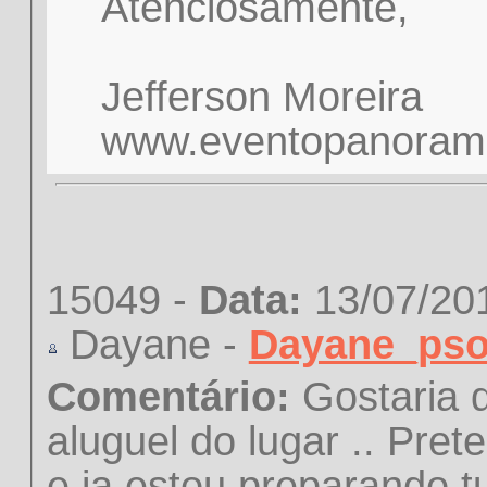
Atenciosamente,
Jefferson Moreira
www.eventopanorami
15049 -
Data:
13/07/20
Dayane -
Dayane_pso
Comentário:
Gostaria d
aluguel do lugar .. Pr
e ja estou preparando t