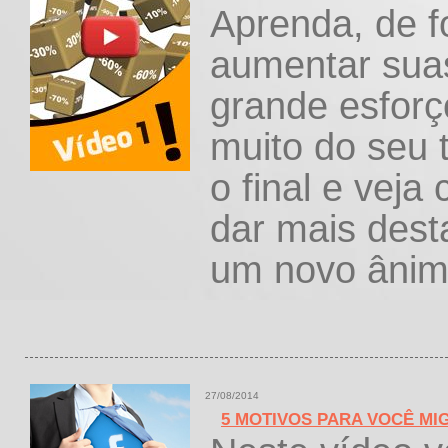
Aprenda, de f
aumentar suas
grande esfor
muito do seu 
o final e vej
dar mais dest
um novo ânim
27/08/2014
5 MOTIVOS PARA VOCÊ MI